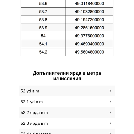
Допълнителни ярда в метра
изчисления
52 yd в m
52.1 yd в m
52.2 ярда в m
52.3 ярда в m