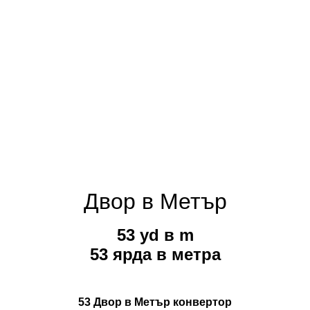
Двор в Метър
53 yd в m
53 ярда в метра
53 Двор в Метър конвертор