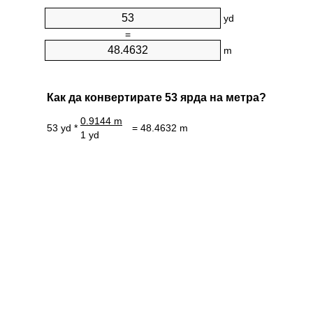
yd
=
m
Как да конвертирате 53 ярда на метра?
0.9144 m
53 yd *
= 48.4632 m
1 yd