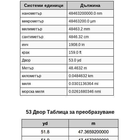
Системи единици
Дължина
нанометър
48463200000.0 nm
микрометър
48463200.0 µm
милиметър
48463.2 mm
сантиметър
4846.32 cm
инч
1908.0 in
крак
159.0 ft
Двор
53.0 yd
Метър
48.4632 m
километър
0.0484632 km
миля
0.0301136364 mi
морска миля
0.0261680346 nmi
53 Двор Таблица за преобразуване