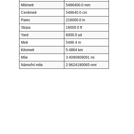
Milimetr
5486400.0 mm
Centimetr
548640.0 cm
Palec
216000.0 in
Stopa
18000.0 ft
Yard
6000.0 yd
Metr
5486.4 m
Kilometr
5.4864 km
Míle
3.4090909091 mi
Námořní míle
2.9624190065 nmi