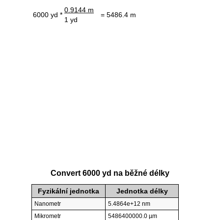
0.9144 m
6000 yd *
= 5486.4 m
1 yd
Convert 6000 yd na běžné délky
Fyzikální jednotka
Jednotka délky
Nanometr
5.4864e+12 nm
Mikrometr
5486400000.0 µm