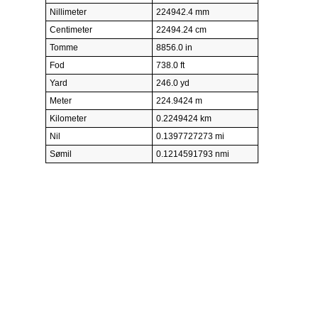
Nillimeter
224942.4 mm
Centimeter
22494.24 cm
Tomme
8856.0 in
Fod
738.0 ft
Yard
246.0 yd
Meter
224.9424 m
Kilometer
0.2249424 km
Nil
0.1397727273 mi
Sømil
0.1214591793 nmi