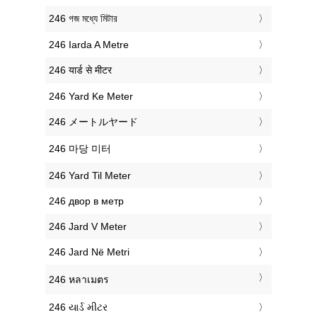
‎246 গজ মধ্যে মিটার
‎246 Iarda A Metre
‎246 यार्ड से मीटर
‎246 Yard Ke Meter
‎246 メートルヤード
‎246 마당 미터
‎246 Yard Til Meter
‎246 двор в метр
‎246 Jard V Meter
‎246 Jard Në Metri
‎246 หลาเมตร
‎246 યાર્ડ મીટર