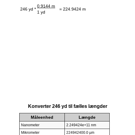
0.9144 m
246 yd *
= 224.9424 m
1 yd
Konverter 246 yd til fælles længder
Måleenhed
Længde
Nanometer
2.249424e+11 nm
Mikrometer
224942400.0 µm