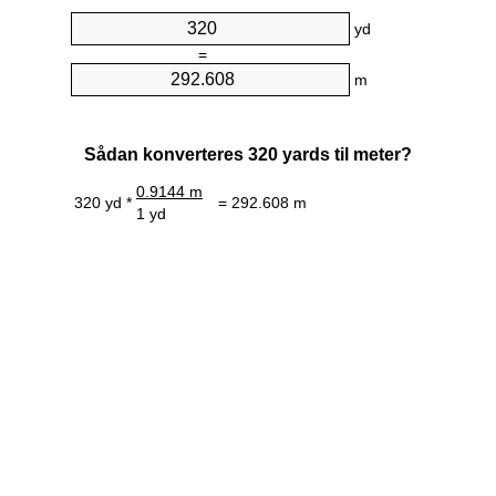
yd
=
m
Sådan konverteres 320 yards til meter?
0.9144 m
320 yd *
= 292.608 m
1 yd