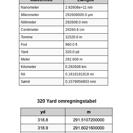
Nanometer
2.92608e+11 nm
Mikrometer
292608000.0 µm
Nillimeter
292608.0 mm
Centimeter
29260.8 cm
Tomme
11520.0 in
Fod
960.0 ft
Yard
320.0 yd
Meter
292.608 m
Kilometer
0.292608 km
Nil
0.1818181818 mi
Sømil
0.1579956803 nmi
320 Yard omregningstabel