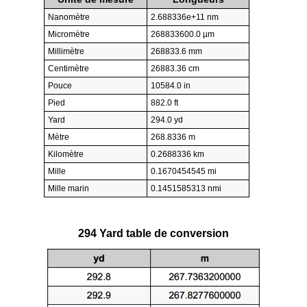
Nanomètre
2.688336e+11 nm
Micromètre
268833600.0 µm
Millimètre
268833.6 mm
Centimètre
26883.36 cm
Pouce
10584.0 in
Pied
882.0 ft
Yard
294.0 yd
Mètre
268.8336 m
Kilomètre
0.2688336 km
Mille
0.1670454545 mi
Mille marin
0.1451585313 nmi
294 Yard table de conversion