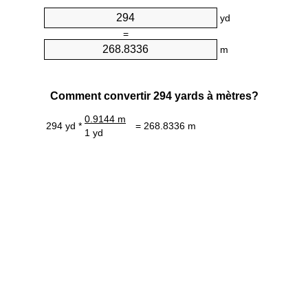
yd
=
m
Comment convertir 294 yards à mètres?
0.9144 m
294 yd *
= 268.8336 m
1 yd