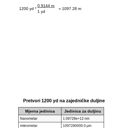
0.9144 m
1200 yd *
= 1097.28 m
1 yd
Pretvori 1200 yd na zajedničke duljine
Mjerna jedinica
Jedinica za duljinu
Nanometar
1.09728e+12 nm
mikrometar
1097280000.0 µm