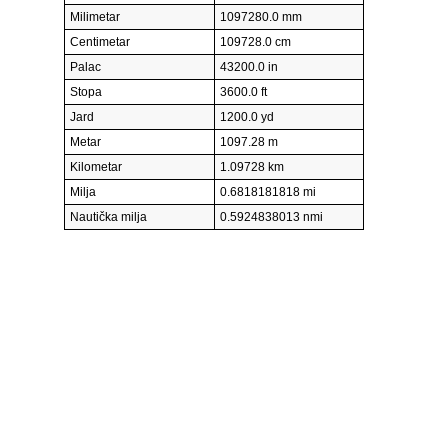
Milimetar
1097280.0 mm
Centimetar
109728.0 cm
Palac
43200.0 in
Stopa
3600.0 ft
Jard
1200.0 yd
Metar
1097.28 m
Kilometar
1.09728 km
Milja
0.6818181818 mi
Nautička milja
0.5924838013 nmi