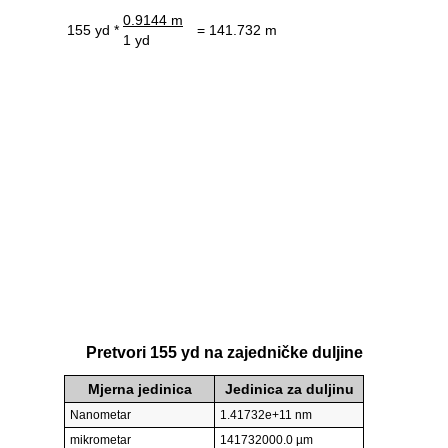
0.9144 m
155 yd *
= 141.732 m
1 yd
Pretvori 155 yd na zajedničke duljine
Mjerna jedinica
Jedinica za duljinu
Nanometar
1.41732e+11 nm
mikrometar
141732000.0 µm