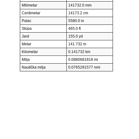
Milimetar
141732.0 mm
Centimetar
14173.2 cm
Palac
5580.0 in
Stopa
465.0 ft
Jard
155.0 yd
Metar
141.732 m
Kilometar
0.141732 km
Milja
0.0880681818 mi
Nautička milja
0.0765291577 nmi