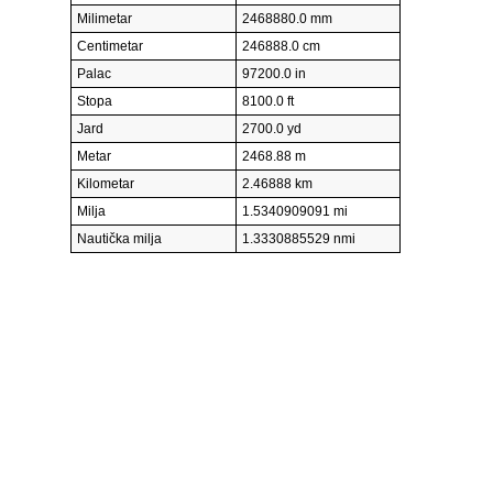
Milimetar
2468880.0 mm
Centimetar
246888.0 cm
Palac
97200.0 in
Stopa
8100.0 ft
Jard
2700.0 yd
Metar
2468.88 m
Kilometar
2.46888 km
Milja
1.5340909091 mi
Nautička milja
1.3330885529 nmi