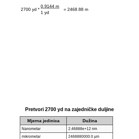
0.9144 m
2700 yd *
= 2468.88 m
1 yd
Pretvori 2700 yd na zajedničke duljine
Mjerna jedinica
Dužina
Nanometar
2.46888e+12 nm
mikrometar
2468880000.0 µm