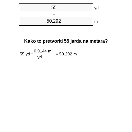
yd
=
m
Kako to pretvoriti 55 jarda na metara?
0.9144 m
55 yd *
= 50.292 m
1 yd