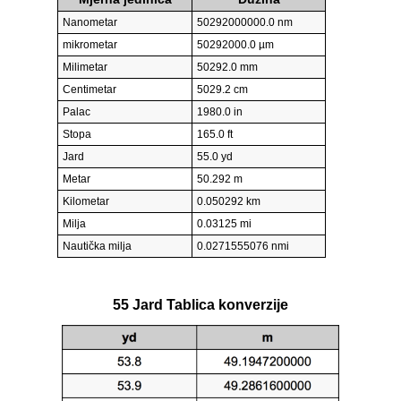
Nanometar
50292000000.0 nm
mikrometar
50292000.0 µm
Milimetar
50292.0 mm
Centimetar
5029.2 cm
Palac
1980.0 in
Stopa
165.0 ft
Jard
55.0 yd
Metar
50.292 m
Kilometar
0.050292 km
Milja
0.03125 mi
Nautička milja
0.0271555076 nmi
55 Jard Tablica konverzije