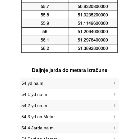
Daljnje jarda do metara izračune
54 yd na m
54.1 yd na m
54.2 yd na m
54.3 yd na Metar
54.4 Jarda na m