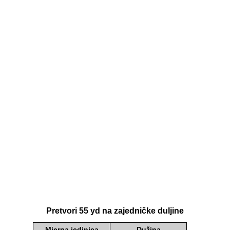
Pretvori 55 yd na zajedničke duljine
Mjerna jedinica
Dužina