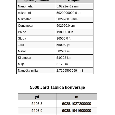
Nanometar
5.0292e+12 nm
mikrometar
5029200000.0 µm
Milimetar
5029200.0 mm
Centimetar
502920.0 cm
Palac
198000.0 in
Stopa
16500.0 ft
Jard
5500.0 yd
Metar
5029.2 m
Kilometar
5.0292 km
Milja
3.125 mi
Nautička milja
2.7155507559 nmi
5500 Jard Tablica konverzije