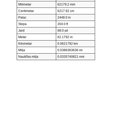
Milimetar
62179.2 mm
Centimetar
6217.92 cm
Palac
2448.0 in
Stopa
204.0 ft
Jard
68.0 yd
Metar
62.1792 m
Kilometar
0.0621792 km
Milja
0.0386363636 mi
Nautička milja
0.0335740821 nmi