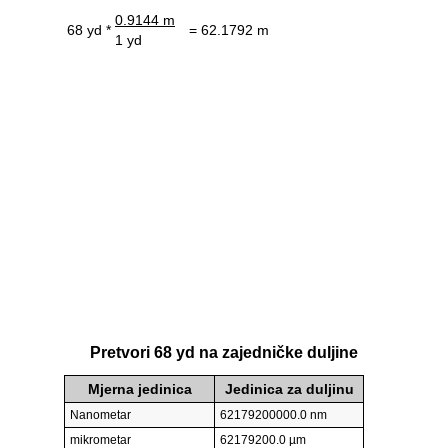
0.9144 m
68 yd *
= 62.1792 m
1 yd
Pretvori 68 yd na zajedničke duljine
Mjerna jedinica
Jedinica za duljinu
Nanometar
62179200000.0 nm
mikrometar
62179200.0 µm