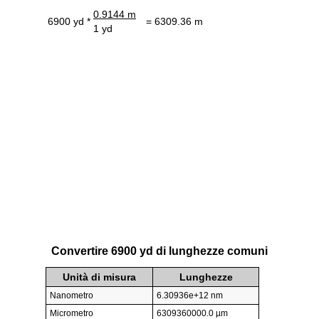
0.9144 m
6900 yd *
= 6309.36 m
1 yd
Convertire 6900 yd di lunghezze comuni
Unità di misura
Lunghezze
Nanometro
6.30936e+12 nm
Micrometro
6309360000.0 µm