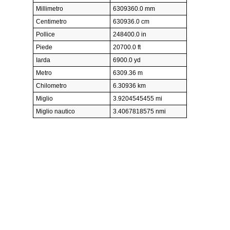
Millimetro
6309360.0 mm
Centimetro
630936.0 cm
Pollice
248400.0 in
Piede
20700.0 ft
Iarda
6900.0 yd
Metro
6309.36 m
Chilometro
6.30936 km
Miglio
3.9204545455 mi
Miglio nautico
3.4067818575 nmi