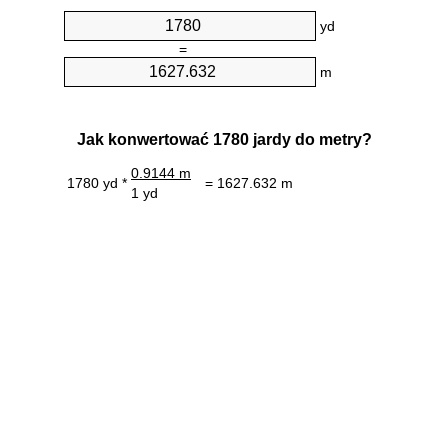
yd
=
m
Jak konwertować 1780 jardy do metry?
0.9144 m
1780 yd *
= 1627.632 m
1 yd