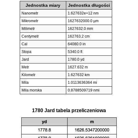
Jednostka miary
Jednostka długości
Nanometr
1.627632e+12 nm
Mikrometr
1627632000.0 µm
Milimetr
1627632.0 mm
Centymetr
162763.2 cm
Cal
64080.0 in
Stopa
5340.0 ft
Jard
1780.0 yd
Metr
1627.632 m
Kilometr
1.627632 km
Mila
1.0113636364 mi
Mila morska
0.8788509719 nmi
1780 Jard tabela przeliczeniowa