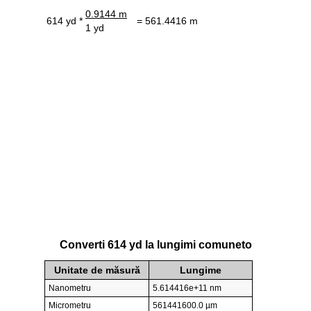
0.9144 m
614 yd *
= 561.4416 m
1 yd
Converti 614 yd la lungimi comuneto
Unitate de măsură
Lungime
Nanometru
5.614416e+11 nm
Micrometru
561441600.0 µm