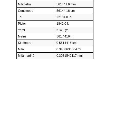
Milimetru
561441.6 mm
Centimetru
56144.16 cm
Țol
22104.0 in
Picior
1842.0 ft
Yarzi
614.0 yd
Metru
561.4416 m
Kilometru
0.5614416 km
Milă
0.3488636364 mi
Milă marină
0.3031542117 nmi