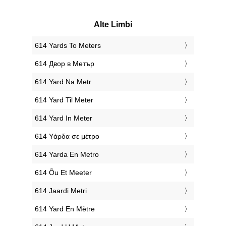
Alte Limbi
‎614 Yards To Meters
‎614 Двор в Метър
‎614 Yard Na Metr
‎614 Yard Til Meter
‎614 Yard In Meter
‎614 Υάρδα σε μέτρο
‎614 Yarda En Metro
‎614 Õu Et Meeter
‎614 Jaardi Metri
‎614 Yard En Mètre