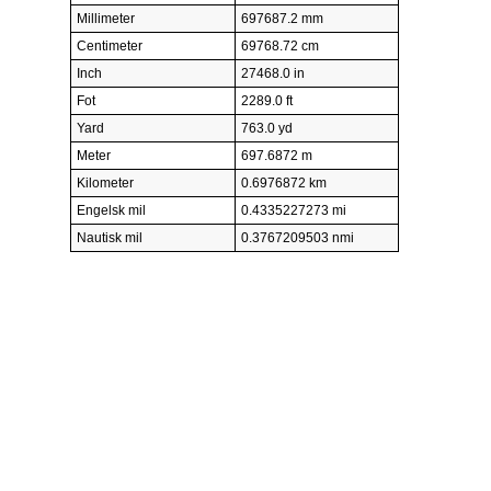
Millimeter
697687.2 mm
Centimeter
69768.72 cm
Inch
27468.0 in
Fot
2289.0 ft
Yard
763.0 yd
Meter
697.6872 m
Kilometer
0.6976872 km
Engelsk mil
0.4335227273 mi
Nautisk mil
0.3767209503 nmi