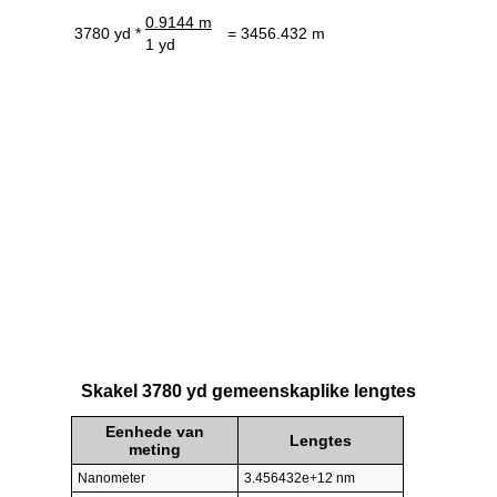
0.9144 m
3780 yd *
= 3456.432 m
1 yd
Skakel 3780 yd gemeenskaplike lengtes
Eenhede van
Lengtes
meting
Nanometer
3.456432e+12 nm