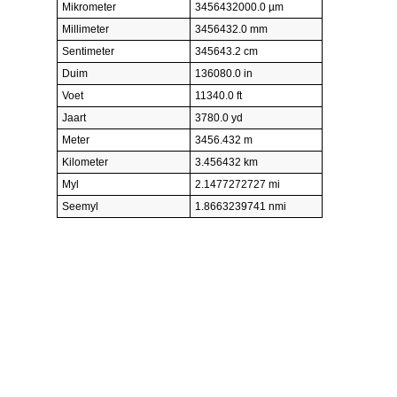
Mikrometer
3456432000.0 µm
Millimeter
3456432.0 mm
Sentimeter
345643.2 cm
Duim
136080.0 in
Voet
11340.0 ft
Jaart
3780.0 yd
Meter
3456.432 m
Kilometer
3.456432 km
Myl
2.1477272727 mi
Seemyl
1.8663239741 nmi