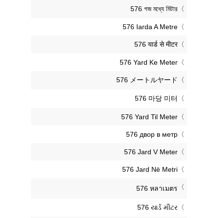
‎576 গজ মধ্যে মিটার
‎576 Iarda A Metre
‎576 यार्ड से मीटर
‎576 Yard Ke Meter
‎576 メートルヤード
‎576 마당 미터
‎576 Yard Til Meter
‎576 двор в метр
‎576 Jard V Meter
‎576 Jard Në Metri
‎576 หลาเมตร
‎576 યાર્ડ મીટર