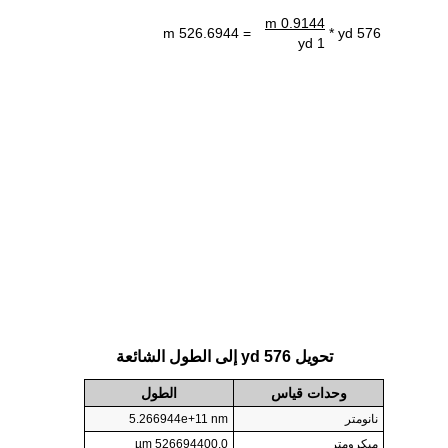
0.9144 m
= 526.6944 m
576 yd *
1 yd
تحويل 576 yd إلى الطول الشائعة
وحدات قياس
الطول
نانومتر
5.266944e+11 nm
ميكرومتر
526694400.0 µm