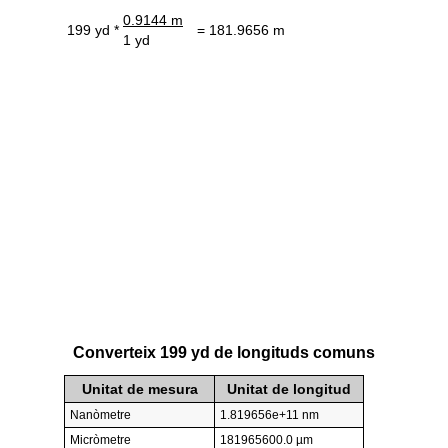
0.9144 m
199 yd *
= 181.9656 m
1 yd
Converteix 199 yd de longituds comuns
Unitat de mesura
Unitat de longitud
Nanòmetre
1.819656e+11 nm
Micròmetre
181965600.0 µm