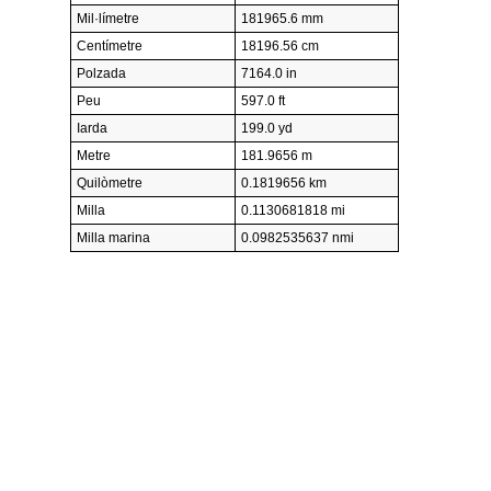
Mil·límetre
181965.6 mm
Centímetre
18196.56 cm
Polzada
7164.0 in
Peu
597.0 ft
Iarda
199.0 yd
Metre
181.9656 m
Quilòmetre
0.1819656 km
Milla
0.1130681818 mi
Milla marina
0.0982535637 nmi