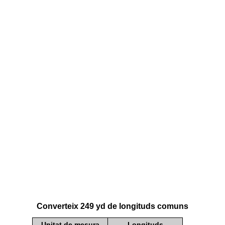
Converteix 249 yd de longituds comuns
Unitat de mesura
Longituds