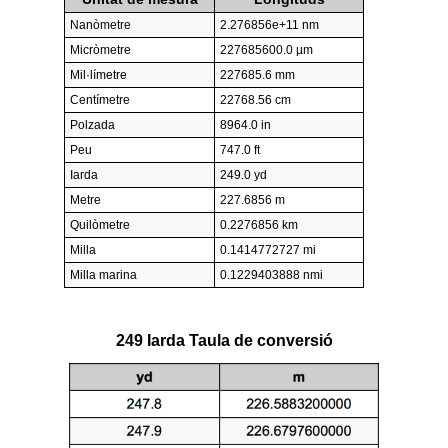
Nanòmetre
2.276856e+11 nm
Micròmetre
227685600.0 µm
Mil·límetre
227685.6 mm
Centímetre
22768.56 cm
Polzada
8964.0 in
Peu
747.0 ft
Iarda
249.0 yd
Metre
227.6856 m
Quilòmetre
0.2276856 km
Milla
0.1414772727 mi
Milla marina
0.1229403888 nmi
249 Iarda Taula de conversió