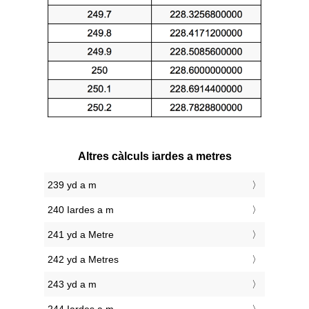
Altres càlculs iardes a metres
239 yd a m
240 Iardes a m
241 yd a Metre
242 yd a Metres
243 yd a m