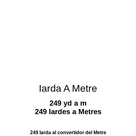
Iarda A Metre
249 yd a m
249 Iardes a Metres
249 Iarda al convertidor del Metre