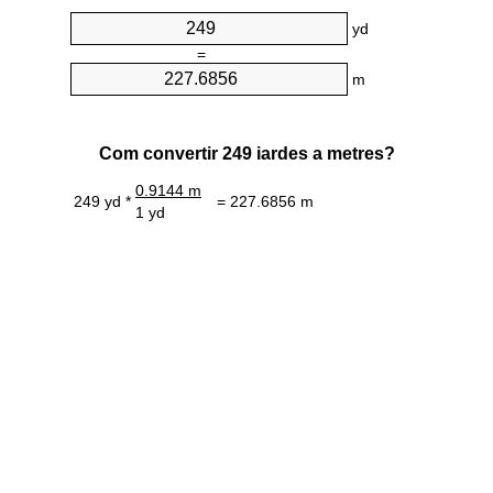
yd
=
m
Com convertir 249 iardes a metres?
0.9144 m
249 yd *
= 227.6856 m
1 yd