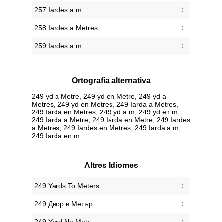
257 Iardes a m
258 Iardes a Metres
259 Iardes a m
Ortografia alternativa
249 yd a Metre, 249 yd en Metre, 249 yd a
Metres, 249 yd en Metres, 249 Iarda a Metres,
249 Iarda en Metres, 249 yd a m, 249 yd en m,
249 Iarda a Metre, 249 Iarda en Metre, 249 Iardes
a Metres, 249 Iardes en Metres, 249 Iarda a m,
249 Iarda en m
Altres Idiomes
‎249 Yards To Meters
‎249 Двор в Метър
‎249 Yard Na Metr