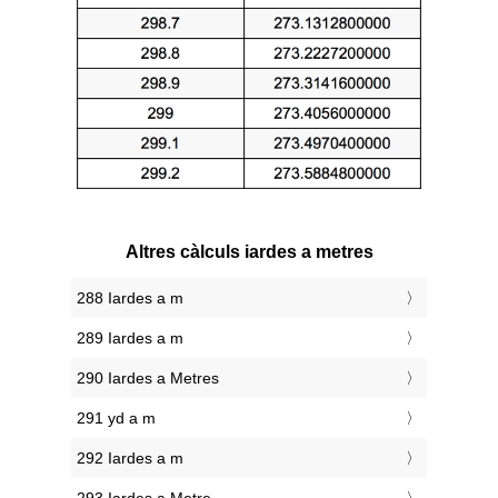
Altres càlculs iardes a metres
288 Iardes a m
289 Iardes a m
290 Iardes a Metres
291 yd a m
292 Iardes a m