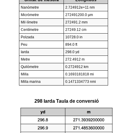
Nanòmetre
2.724912e+11 nm
Micròmetre
272491200.0 µm
Mil·límetre
272491.2 mm
Centímetre
27249.12 cm
Polzada
10728.0 in
Peu
894.0 ft
Iarda
298.0 yd
Metre
272.4912 m
Quilòmetre
0.2724912 km
Milla
0.1693181818 mi
Milla marina
0.1471334773 nmi
298 Iarda Taula de conversió