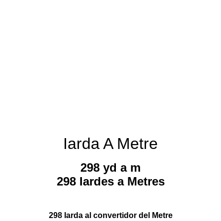
Iarda A Metre
298 yd a m
298 Iardes a Metres
298 Iarda al convertidor del Metre