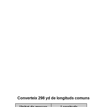
Converteix 298 yd de longituds comuns
Unitat de mesura
Longituds