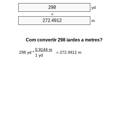
yd
=
m
Com convertir 298 iardes a metres?
0.9144 m
298 yd *
= 272.4912 m
1 yd