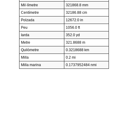
Mil·límetre
321868.8 mm
Centímetre
32186.88 cm
Polzada
12672.0 in
Peu
1056.0 ft
Iarda
352.0 yd
Metre
321.8688 m
Quilòmetre
0.3218688 km
Milla
0.2 mi
Milla marina
0.1737952484 nmi