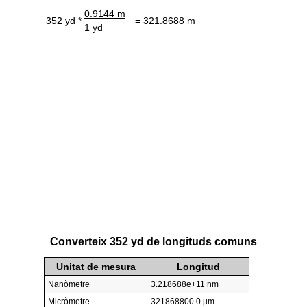
0.9144 m
352 yd *
= 321.8688 m
1 yd
Converteix 352 yd de longituds comuns
Unitat de mesura
Longitud
Nanòmetre
3.218688e+11 nm
Micròmetre
321868800.0 µm