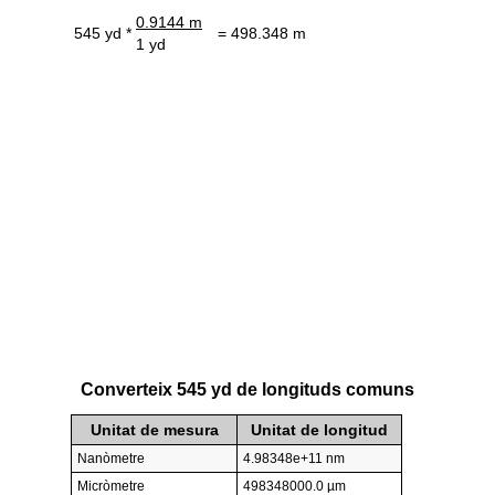
0.9144 m
545 yd *
= 498.348 m
1 yd
Converteix 545 yd de longituds comuns
Unitat de mesura
Unitat de longitud
Nanòmetre
4.98348e+11 nm
Micròmetre
498348000.0 µm