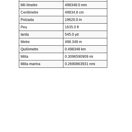
Mil·límetre
498348.0 mm
Centímetre
49834.8 cm
Polzada
19620.0 in
Peu
1635.0 ft
Iarda
545.0 yd
Metre
498.348 m
Quilòmetre
0.498348 km
Milla
0.3096590909 mi
Milla marina
0.2690863931 nmi