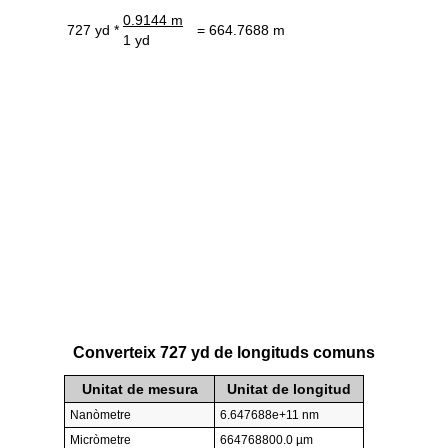
0.9144 m
727 yd *
= 664.7688 m
1 yd
Converteix 727 yd de longituds comuns
Unitat de mesura
Unitat de longitud
Nanòmetre
6.647688e+11 nm
Micròmetre
664768800.0 µm