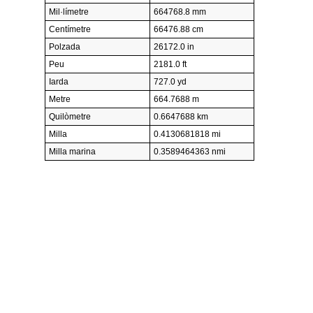
Mil·límetre
664768.8 mm
Centímetre
66476.88 cm
Polzada
26172.0 in
Peu
2181.0 ft
Iarda
727.0 yd
Metre
664.7688 m
Quilòmetre
0.6647688 km
Milla
0.4130681818 mi
Milla marina
0.3589464363 nmi