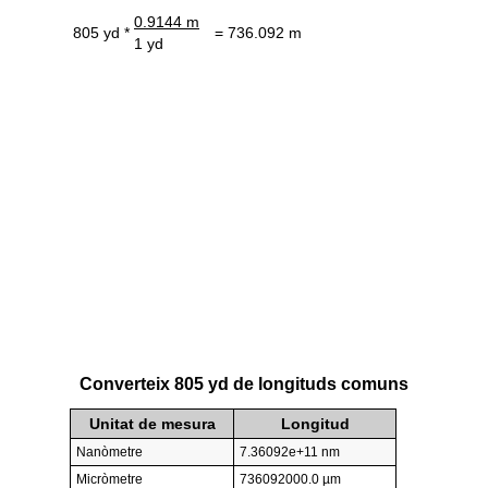
0.9144 m
805 yd *
= 736.092 m
1 yd
Converteix 805 yd de longituds comuns
Unitat de mesura
Longitud
Nanòmetre
7.36092e+11 nm
Micròmetre
736092000.0 µm