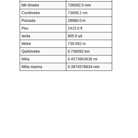
Mil·límetre
736092.0 mm
Centímetre
73609.2 cm
Polzada
28980.0 in
Peu
2415.0 ft
Iarda
805.0 yd
Metre
736.092 m
Quilòmetre
0.736092 km
Milla
0.4573863636 mi
Milla marina
0.3974578834 nmi