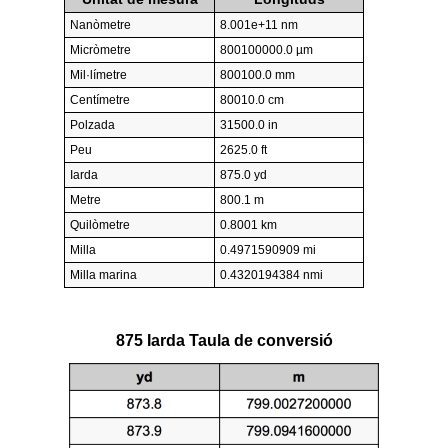
Nanòmetre
8.001e+11 nm
Micròmetre
800100000.0 µm
Mil·límetre
800100.0 mm
Centímetre
80010.0 cm
Polzada
31500.0 in
Peu
2625.0 ft
Iarda
875.0 yd
Metre
800.1 m
Quilòmetre
0.8001 km
Milla
0.4971590909 mi
Milla marina
0.4320194384 nmi
875 Iarda Taula de conversió