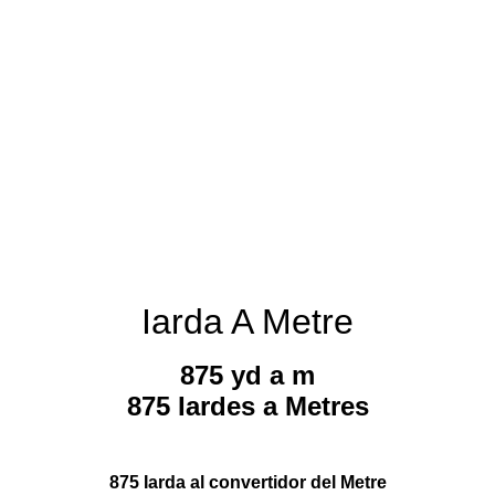
Iarda A Metre
875 yd a m
875 Iardes a Metres
875 Iarda al convertidor del Metre