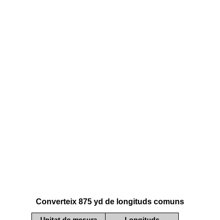
Converteix 875 yd de longituds comuns
Unitat de mesura
Longituds