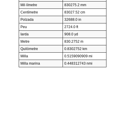
Mil·límetre
830275.2 mm
Centímetre
83027.52 cm
Polzada
32688.0 in
Peu
2724.0 ft
Iarda
908.0 yd
Metre
830.2752 m
Quilòmetre
0.8302752 km
Milla
0.5159090909 mi
Milla marina
0.448312743 nmi