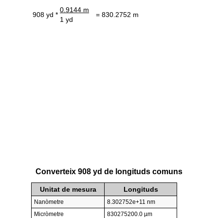
0.9144 m
908 yd *
= 830.2752 m
1 yd
Converteix 908 yd de longituds comuns
Unitat de mesura
Longituds
Nanòmetre
8.302752e+11 nm
Micròmetre
830275200.0 µm