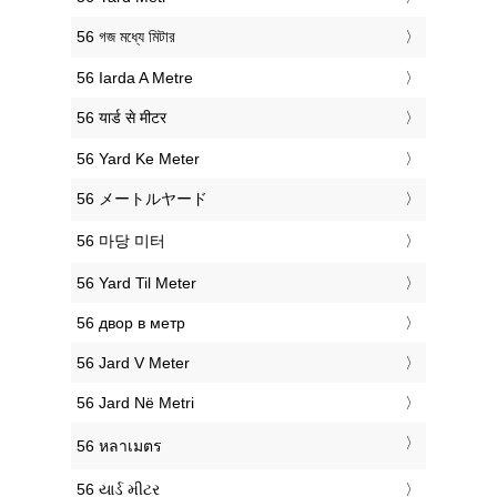
‎56 গজ মধ্যে মিটার
‎56 Iarda A Metre
‎56 यार्ड से मीटर
‎56 Yard Ke Meter
‎56 メートルヤード
‎56 마당 미터
‎56 Yard Til Meter
‎56 двор в метр
‎56 Jard V Meter
‎56 Jard Në Metri
‎56 หลาเมตร
‎56 યાર્ડ મીટર