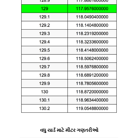
વધુ યાર્ડ માટે મીટર ગણતરીઓ