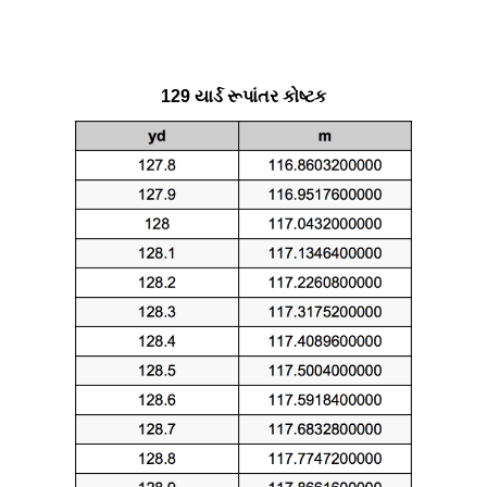
129 યાર્ડ રૂપાંતર કોષ્ટક