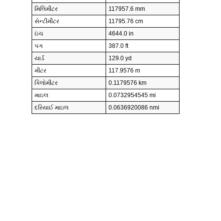
મિલિમીટર
117957.6 mm
સેન્ટીમીટર
11795.76 cm
ઇંચ
4644.0 in
પગ
387.0 ft
યાર્ડ
129.0 yd
મીટર
117.9576 m
કિલોમીટર
0.1179576 km
માઇલ
0.0732954545 mi
દરિયાઈ માઇલ
0.0636920086 nmi