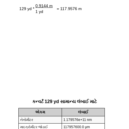
0.9144 m
129 yd *
= 117.9576 m
1 yd
કન્વર્ટ 129 yd સામાન્ય લંબાઈ માટે
એકમ
લંબાઈ
નેનોમીટર
1.179576e+11 nm
માઇક્રોમીટર જોડાઈ
117957600.0 µm