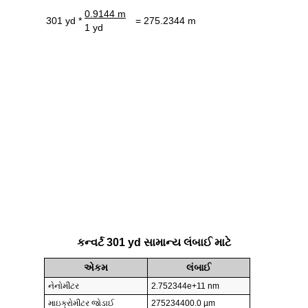
0.9144 m
301 yd *
= 275.2344 m
1 yd
કન્વર્ટ 301 yd સામાન્ય લંબાઈ માટે
એકમ
લંબાઈ
નેનોમીટર
2.752344e+11 nm
માઇક્રોમીટર જોડાઈ
275234400.0 µm