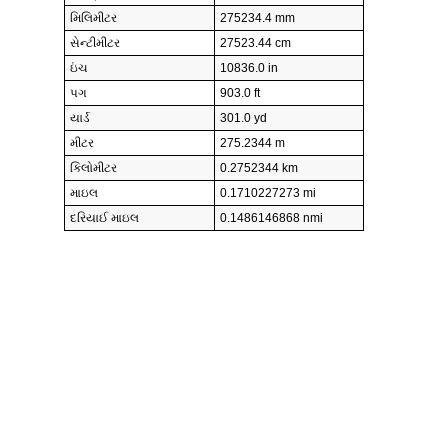
મિલિમીટર
275234.4 mm
સેન્ટીમીટર
27523.44 cm
ઇંચ
10836.0 in
પગ
903.0 ft
યાર્ડ
301.0 yd
મીટર
275.2344 m
કિલોમીટર
0.2752344 km
માઇલ
0.1710227273 mi
દરિયાઈ માઇલ
0.1486146868 nmi