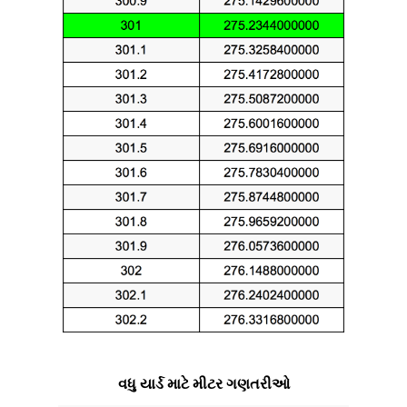
વધુ યાર્ડ માટે મીટર ગણતરીઓ