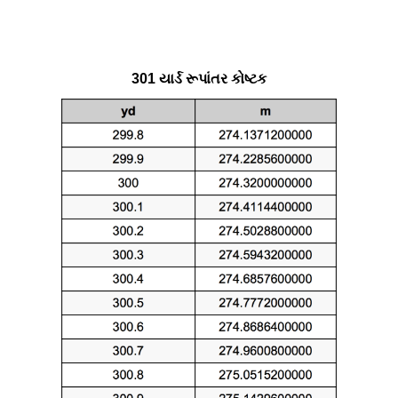
301 યાર્ડ રૂપાંતર કોષ્ટક