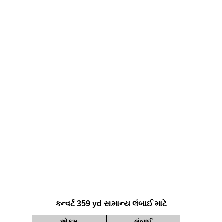
કન્વર્ટ 359 yd સામાન્ય લંબાઈ માટે
એકમ
લંબાઈ