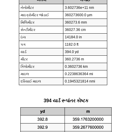
નેનોમીટર
3.602736e+11 nm
માઇક્રોમીટર જોડાઈ
360273600.0 µm
મિલિમીટર
360273.6 mm
સેન્ટીમીટર
36027.36 cm
ઇંચ
14184.0 in
પગ
1182.0 ft
યાર્ડ
394.0 yd
મીટર
360.2736 m
કિલોમીટર
0.3602736 km
માઇલ
0.2238636364 mi
દરિયાઈ માઇલ
0.1945321814 nmi
394 યાર્ડ રૂપાંતર કોષ્ટક