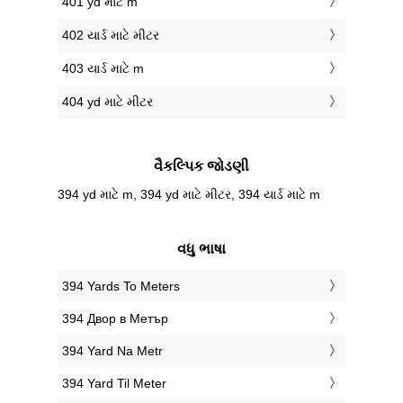
401 yd માટે m
402 યાર્ડ માટે મીટર
403 યાર્ડ માટે m
404 yd માટે મીટર
વૈકલ્પિક જોડણી
394 yd માટે m, 394 yd માટે મીટર, 394 યાર્ડ માટે m
વધુ ભાષા
‎394 Yards To Meters
‎394 Двор в Метър
‎394 Yard Na Metr
‎394 Yard Til Meter