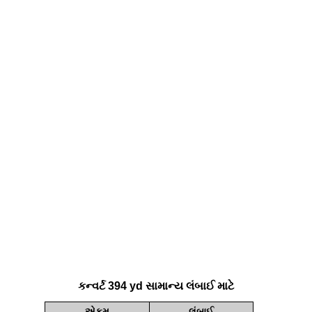
કન્વર્ટ 394 yd સામાન્ય લંબાઈ માટે
એકમ
લંબાઈ