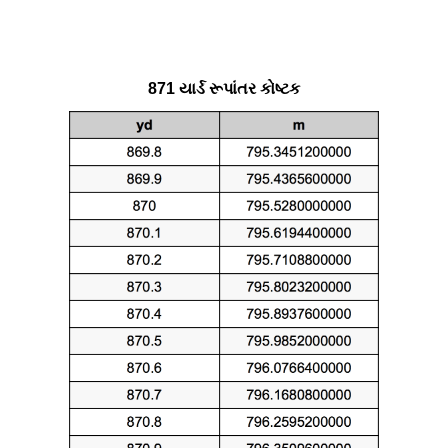
871 યાર્ડ રૂપાંતર કોષ્ટક