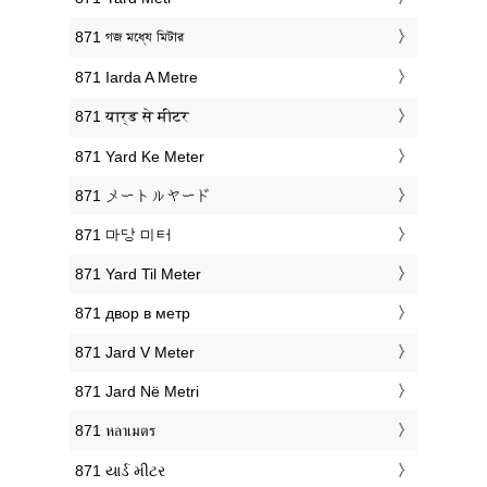
‎871 গজ মধ্যে মিটার
‎871 Iarda A Metre
‎871 यार्ड से मीटर
‎871 Yard Ke Meter
‎871 メートルヤード
‎871 마당 미터
‎871 Yard Til Meter
‎871 двор в метр
‎871 Jard V Meter
‎871 Jard Në Metri
‎871 หลาเมตร
‎871 યાર્ડ મીટર