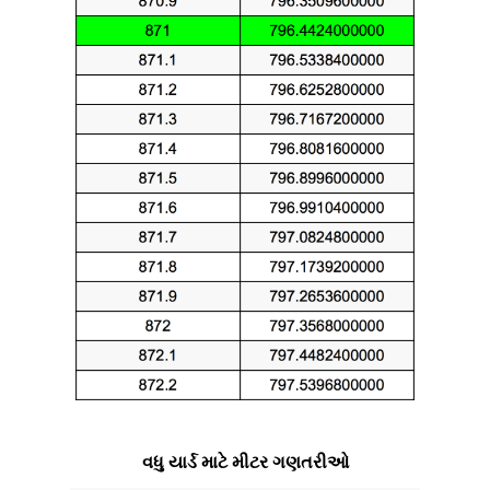
વધુ યાર્ડ માટે મીટર ગણતરીઓ