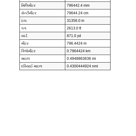
મિલિમીટર
796442.4 mm
સેન્ટીમીટર
79644.24 cm
ઇંચ
31356.0 in
પગ
2613.0 ft
યાર્ડ
871.0 yd
મીટર
796.4424 m
કિલોમીટર
0.7964424 km
માઇલ
0.4948863636 mi
દરિયાઈ માઇલ
0.4300444924 nmi