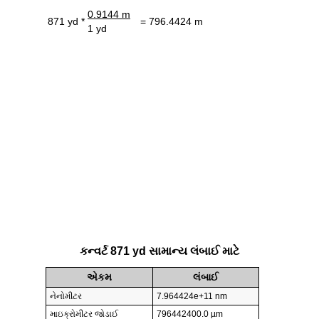
0.9144 m
871 yd *
= 796.4424 m
1 yd
કન્વર્ટ 871 yd સામાન્ય લંબાઈ માટે
એકમ
લંબાઈ
નેનોમીટર
7.964424e+11 nm
માઇક્રોમીટર જોડાઈ
796442400.0 µm