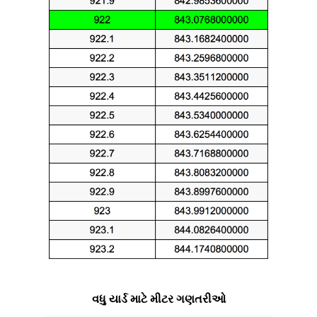
વધુ યાર્ડ માટે મીટર ગણતરીઓ