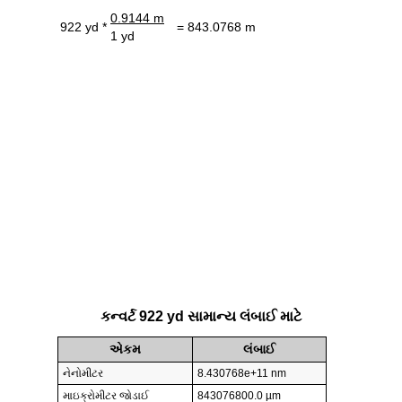
0.9144 m
922 yd *
= 843.0768 m
1 yd
કન્વર્ટ 922 yd સામાન્ય લંબાઈ માટે
એકમ
લંબાઈ
નેનોમીટર
8.430768e+11 nm
માઇક્રોમીટર જોડાઈ
843076800.0 µm