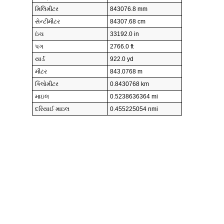
મિલિમીટર
843076.8 mm
સેન્ટીમીટર
84307.68 cm
ઇંચ
33192.0 in
પગ
2766.0 ft
યાર્ડ
922.0 yd
મીટર
843.0768 m
કિલોમીટર
0.8430768 km
માઇલ
0.5238636364 mi
દરિયાઈ માઇલ
0.455225054 nmi