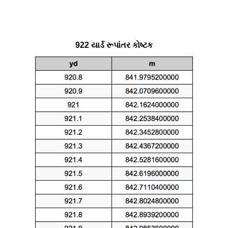
922 યાર્ડ રૂપાંતર કોષ્ટક