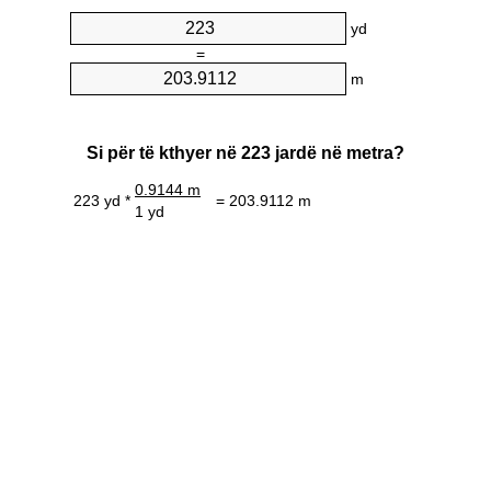
yd
=
m
Si për të kthyer në 223 jardë në metra?
0.9144 m
223 yd *
= 203.9112 m
1 yd