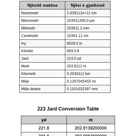
Njësitë matëse
Njësi e gjatësisë
Nanometri
2.039112e+11 nm
Mikrometri
203911200.0 µm
Milimetri
203911.2 mm
Centimetri
20391.12 cm
Inç
8028.0 in
Këmbë
669.0 ft
Jard
223.0 yd
Metri
203.9112 m
Kilometri
0.2039112 km
Milje
0.1267045455 mi
Milje detare
0.1101032397 nmi
223 Jard Conversion Table