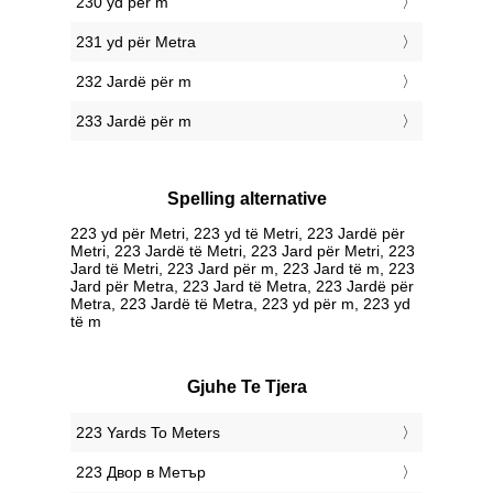
230 yd për m
231 yd për Metra
232 Jardë për m
233 Jardë për m
Spelling alternative
223 yd për Metri, 223 yd të Metri, 223 Jardë për
Metri, 223 Jardë të Metri, 223 Jard për Metri, 223
Jard të Metri, 223 Jard për m, 223 Jard të m, 223
Jard për Metra, 223 Jard të Metra, 223 Jardë për
Metra, 223 Jardë të Metra, 223 yd për m, 223 yd
të m
Gjuhe Te Tjera
‎223 Yards To Meters
‎223 Двор в Метър