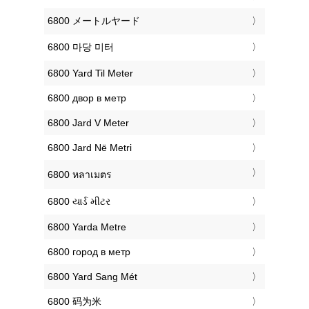
‎6800 メートルヤード
‎6800 마당 미터
‎6800 Yard Til Meter
‎6800 двор в метр
‎6800 Jard V Meter
‎6800 Jard Në Metri
‎6800 หลาเมตร
‎6800 યાર્ડ મીટર
‎6800 Yarda Metre
‎6800 город в метр
‎6800 Yard Sang Mét
‎6800 码为米