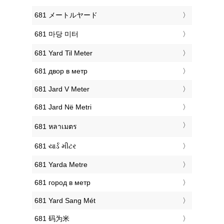
‎681 メートルヤード
‎681 마당 미터
‎681 Yard Til Meter
‎681 двор в метр
‎681 Jard V Meter
‎681 Jard Në Metri
‎681 หลาเมตร
‎681 યાર્ડ મીટર
‎681 Yarda Metre
‎681 город в метр
‎681 Yard Sang Mét
‎681 码为米