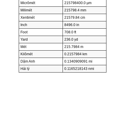
Micrômét
215798400.0 µm
Milimét
215798.4 mm
Xentimét
21579.84 cm
Inch
8496.0 in
Foot
708.0 ft
Yard
236.0 yd
Mét
215.7984 m
Kilômét
0.2157984 km
Dặm Anh
0.1340909091 mi
Hải lý
0.1165218143 nmi