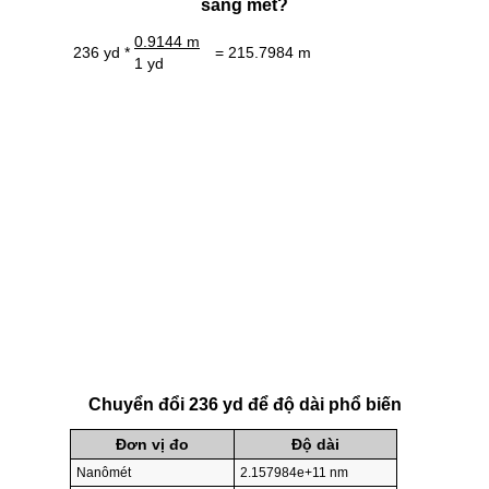
sang mét?
0.9144 m
236 yd *
= 215.7984 m
1 yd
Chuyển đổi 236 yd để độ dài phổ biến
Đơn vị đo
Độ dài
Nanômét
2.157984e+11 nm