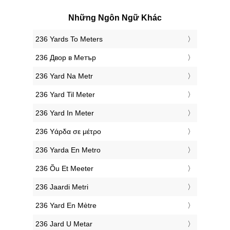
Những Ngôn Ngữ Khác
‎236 Yards To Meters
‎236 Двор в Метър
‎236 Yard Na Metr
‎236 Yard Til Meter
‎236 Yard In Meter
‎236 Υάρδα σε μέτρο
‎236 Yarda En Metro
‎236 Õu Et Meeter
‎236 Jaardi Metri
‎236 Yard En Mètre
‎236 Jard U Metar