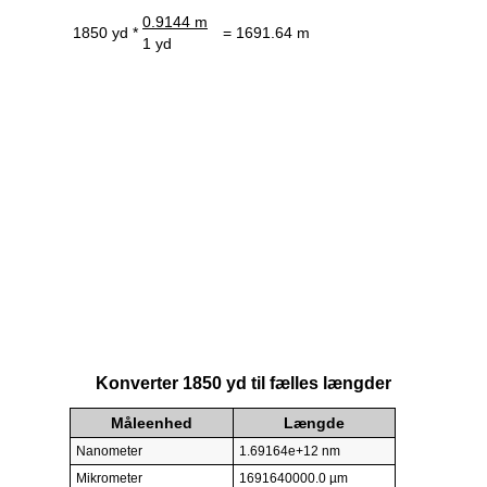
0.9144 m
1850 yd *
= 1691.64 m
1 yd
Konverter 1850 yd til fælles længder
Måleenhed
Længde
Nanometer
1.69164e+12 nm
Mikrometer
1691640000.0 µm