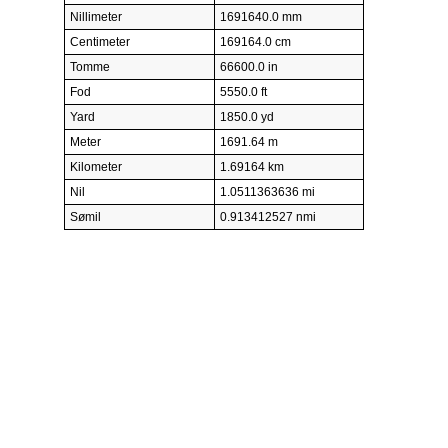
Nillimeter
1691640.0 mm
Centimeter
169164.0 cm
Tomme
66600.0 in
Fod
5550.0 ft
Yard
1850.0 yd
Meter
1691.64 m
Kilometer
1.69164 km
Nil
1.0511363636 mi
Sømil
0.913412527 nmi