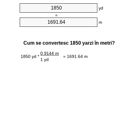
yd
=
m
Cum se convertesc 1850 yarzi în metri?
0.9144 m
1850 yd *
= 1691.64 m
1 yd