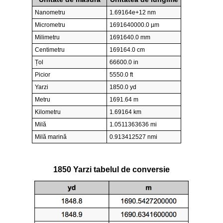
Nanometru
1.69164e+12 nm
Micrometru
1691640000.0 µm
Milimetru
1691640.0 mm
Centimetru
169164.0 cm
Țol
66600.0 in
Picior
5550.0 ft
Yarzi
1850.0 yd
Metru
1691.64 m
Kilometru
1.69164 km
Milă
1.0511363636 mi
Milă marină
0.913412527 nmi
1850 Yarzi tabelul de conversie