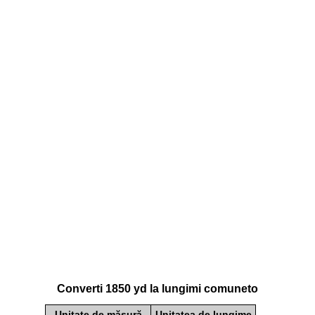
Converti 1850 yd la lungimi comuneto
Unitate de măsură
Unitatea de lungime