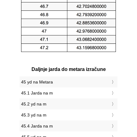
Daljnje jarda do metara izračune
45 yd na Metara
45.1 Jarda na m
45.2 yd na m
45.3 yd na m
45.4 Jarda na m