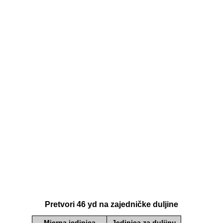
Pretvori 46 yd na zajedničke duljine
Mjerna jedinica
Jedinica za duljinu