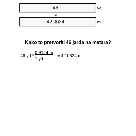
yd
=
m
Kako to pretvoriti 46 jarda na metara?
0.9144 m
46 yd *
= 42.0624 m
1 yd