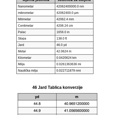
Nanometar
42062400000.0 nm
mikrometar
42062400.0 µm
Milimetar
42062.4 mm
Centimetar
4206.24 cm
Palac
1656.0 in
Stopa
138.0 ft
Jard
46.0 yd
Metar
42.0624 m
Kilometar
0.0420624 km
Milja
0.0261363636 mi
Nautička milja
0.022711879 nmi
46 Jard Tablica konverzije