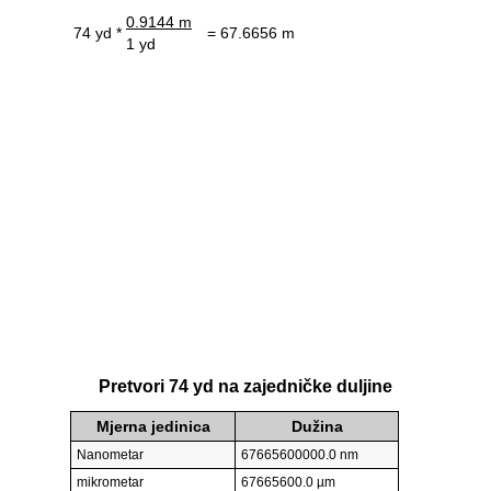
0.9144 m
74 yd *
= 67.6656 m
1 yd
Pretvori 74 yd na zajedničke duljine
Mjerna jedinica
Dužina
Nanometar
67665600000.0 nm
mikrometar
67665600.0 µm