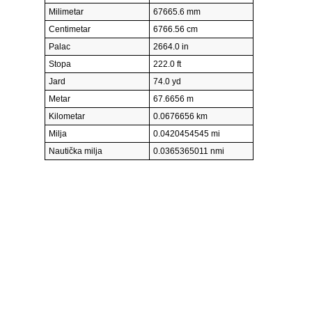
Milimetar
67665.6 mm
Centimetar
6766.56 cm
Palac
2664.0 in
Stopa
222.0 ft
Jard
74.0 yd
Metar
67.6656 m
Kilometar
0.0676656 km
Milja
0.0420454545 mi
Nautička milja
0.0365365011 nmi