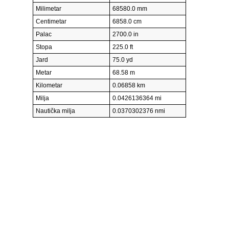
Milimetar
68580.0 mm
Centimetar
6858.0 cm
Palac
2700.0 in
Stopa
225.0 ft
Jard
75.0 yd
Metar
68.58 m
Kilometar
0.06858 km
Milja
0.0426136364 mi
Nautička milja
0.0370302376 nmi