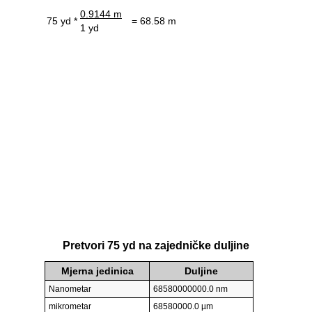
0.9144 m
75 yd *
= 68.58 m
1 yd
Pretvori 75 yd na zajedničke duljine
Mjerna jedinica
Duljine
Nanometar
68580000000.0 nm
mikrometar
68580000.0 µm