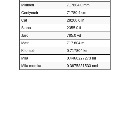
Milimetr
717804.0 mm
Centymetr
71780.4 cm
Cal
28260.0 in
Stopa
2355.0 ft
Jard
785.0 yd
Metr
717.804 m
Kilometr
0.717804 km
Mila
0.4460227273 mi
Mila morska
0.3875831533 nmi