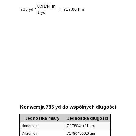
0.9144 m
785 yd *
= 717.804 m
1 yd
Konwersja 785 yd do wspólnych długości
Jednostka miary
Jednostka długości
Nanometr
7.17804e+11 nm
Mikrometr
717804000.0 µm