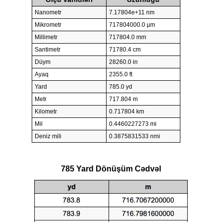
Nanometr
7.17804e+11 nm
Mikrometr
717804000.0 µm
Millimetr
717804.0 mm
Santimetr
71780.4 cm
Düym
28260.0 in
Ayaq
2355.0 ft
Yard
785.0 yd
Metr
717.804 m
Kilometr
0.717804 km
Mil
0.4460227273 mi
Deniz mili
0.3875831533 nmi
785 Yard Dönüşüm Cədvəl