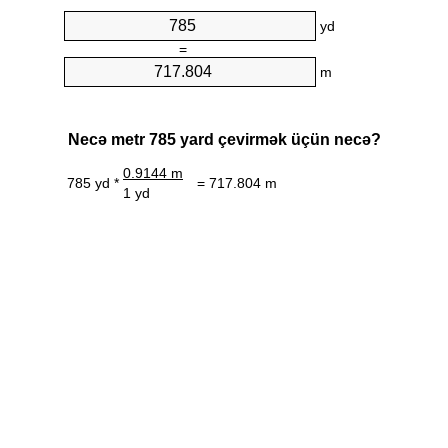
yd
=
m
Necə metr 785 yard çevirmək üçün necə?
0.9144 m
785 yd *
= 717.804 m
1 yd