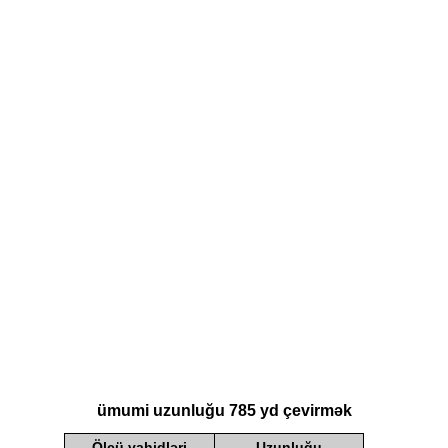
ümumi uzunluğu 785 yd çevirmək
Ölçü vahidləri
Uzunluğu