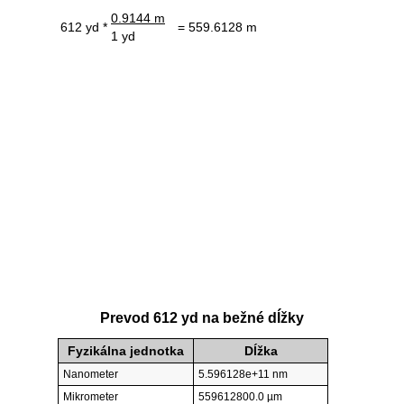
0.9144 m
612 yd *
= 559.6128 m
1 yd
Prevod 612 yd na bežné dĺžky
Fyzikálna jednotka
Dĺžka
Nanometer
5.596128e+11 nm
Mikrometer
559612800.0 µm