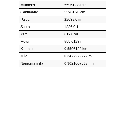
Milimeter
559612.8 mm
Centimeter
55961.28 cm
Palec
22032.0 in
Stopa
1836.0 ft
Yard
612.0 yd
Meter
559.6128 m
Kilometer
0.5596128 km
Míľa
0.3477272727 mi
Námorná míľa
0.3021667387 nmi