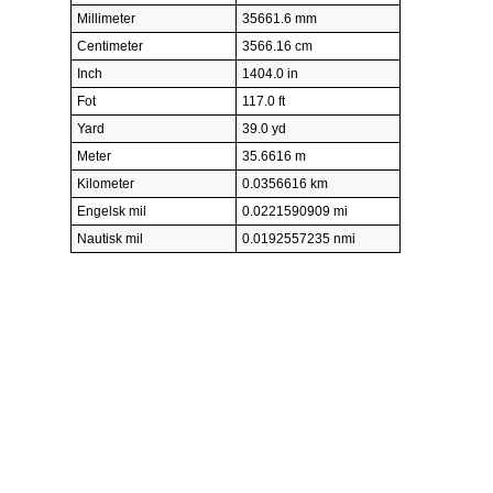
Millimeter
35661.6 mm
Centimeter
3566.16 cm
Inch
1404.0 in
Fot
117.0 ft
Yard
39.0 yd
Meter
35.6616 m
Kilometer
0.0356616 km
Engelsk mil
0.0221590909 mi
Nautisk mil
0.0192557235 nmi