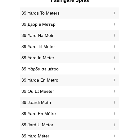
Ytterligare Språk
‎39 Yards To Meters
‎39 Двор в Метър
‎39 Yard Na Metr
‎39 Yard Til Meter
‎39 Yard In Meter
‎39 Υάρδα σε μέτρο
‎39 Yarda En Metro
‎39 Õu Et Meeter
‎39 Jaardi Metri
‎39 Yard En Mètre
‎39 Jard U Metar
‎39 Yard Méter