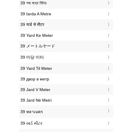
‎39 গজ মধ্যে মিটার
‎39 Iarda A Metre
‎39 यार्ड से मीटर
‎39 Yard Ke Meter
‎39 メートルヤード
‎39 마당 미터
‎39 Yard Til Meter
‎39 двор в метр
‎39 Jard V Meter
‎39 Jard Në Metri
‎39 หลาเมตร
‎39 યાર્ડ મીટર