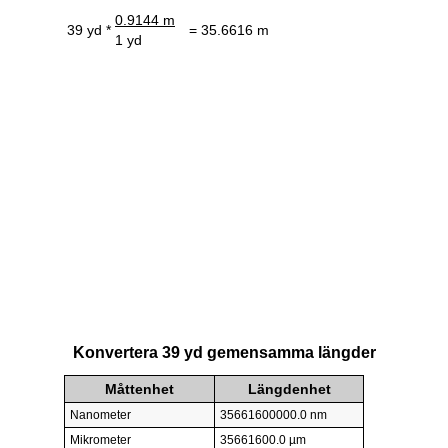
0.9144 m
39 yd *
= 35.6616 m
1 yd
Konvertera 39 yd gemensamma längder
Måttenhet
Längdenhet
Nanometer
35661600000.0 nm
Mikrometer
35661600.0 µm