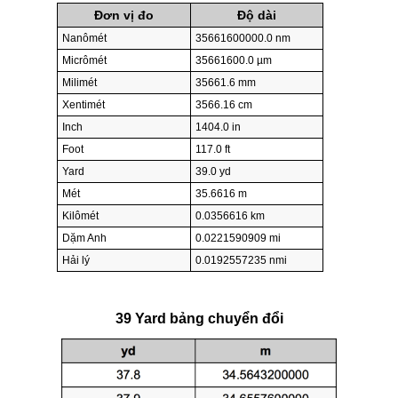
Đơn vị đo
Độ dài
Nanômét
35661600000.0 nm
Micrômét
35661600.0 µm
Milimét
35661.6 mm
Xentimét
3566.16 cm
Inch
1404.0 in
Foot
117.0 ft
Yard
39.0 yd
Mét
35.6616 m
Kilômét
0.0356616 km
Dặm Anh
0.0221590909 mi
Hải lý
0.0192557235 nmi
39 Yard bảng chuyển đổi