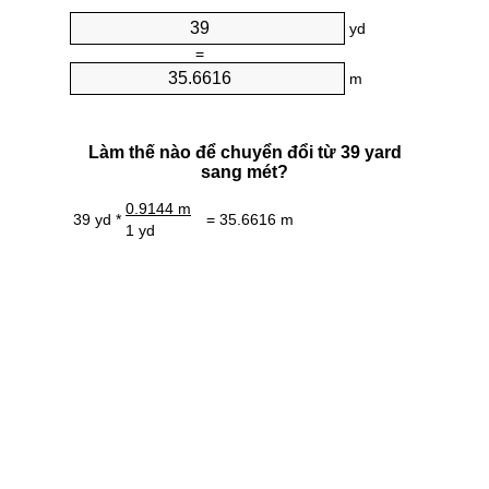
yd
=
m
Làm thế nào để chuyển đổi từ 39 yard
sang mét?
0.9144 m
39 yd *
= 35.6616 m
1 yd