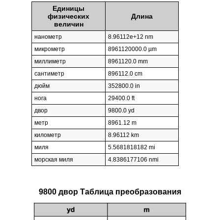
Единицы
физических
Длина
величин
нанометр
8.96112e+12 nm
микрометр
8961120000.0 µm
миллиметр
8961120.0 mm
сантиметр
896112.0 cm
дюйм
352800.0 in
нога
29400.0 ft
двор
9800.0 yd
метр
8961.12 m
километр
8.96112 km
миля
5.5681818182 mi
морская миля
4.8386177106 nmi
9800 двор Таблица преобразования