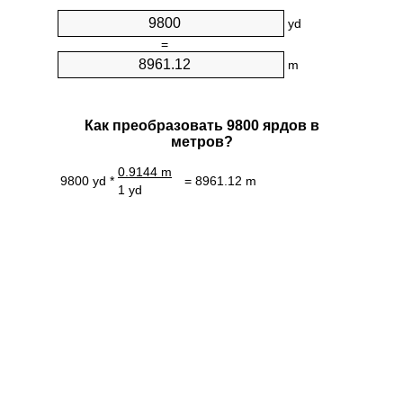
yd
=
m
Как преобразовать 9800 ярдов в
метров?
0.9144 m
9800 yd *
= 8961.12 m
1 yd