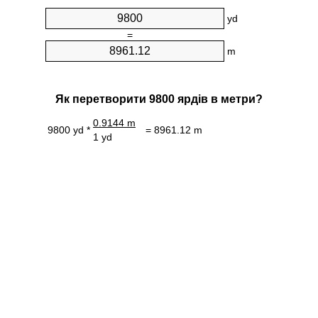
yd
=
m
Як перетворити 9800 ярдів в метри?
0.9144 m
9800 yd *
= 8961.12 m
1 yd