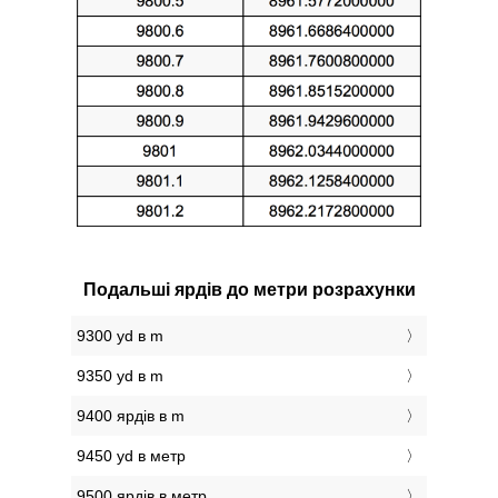
Подальші ярдів до метри розрахунки
9300 yd в m
9350 yd в m
9400 ярдів в m
9450 yd в метр
9500 ярдів в метр