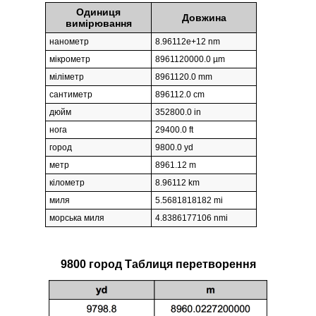
Одиниця
Довжина
вимірювання
нанометр
8.96112e+12 nm
мікрометр
8961120000.0 µm
міліметр
8961120.0 mm
сантиметр
896112.0 cm
дюйм
352800.0 in
нога
29400.0 ft
город
9800.0 yd
метр
8961.12 m
кілометр
8.96112 km
миля
5.5681818182 mi
морська миля
4.8386177106 nmi
9800 город Таблиця перетворення