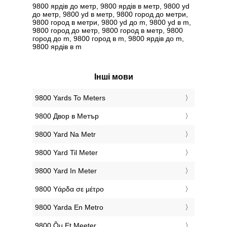
9800 ярдів до метр, 9800 ярдів в метр, 9800 yd
до метр, 9800 yd в метр, 9800 город до метри,
9800 город в метри, 9800 yd до m, 9800 yd в m,
9800 город до метр, 9800 город в метр, 9800
город до m, 9800 город в m, 9800 ярдів до m,
9800 ярдів в m
Інші мови
‎9800 Yards To Meters
‎9800 Двор в Метър
‎9800 Yard Na Metr
‎9800 Yard Til Meter
‎9800 Yard In Meter
‎9800 Υάρδα σε μέτρο
‎9800 Yarda En Metro
‎9800 Õu Et Meeter