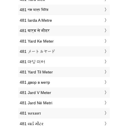
‎481 গজ মধ্যে মিটার
‎481 Iarda A Metre
‎481 यार्ड से मीटर
‎481 Yard Ke Meter
‎481 メートルヤード
‎481 마당 미터
‎481 Yard Til Meter
‎481 двор в метр
‎481 Jard V Meter
‎481 Jard Në Metri
‎481 หลาเมตร
‎481 યાર્ડ મીટર