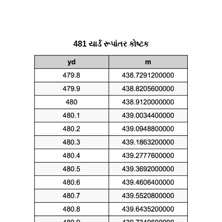
481 યાર્ડ રૂપાંતર કોષ્ટક