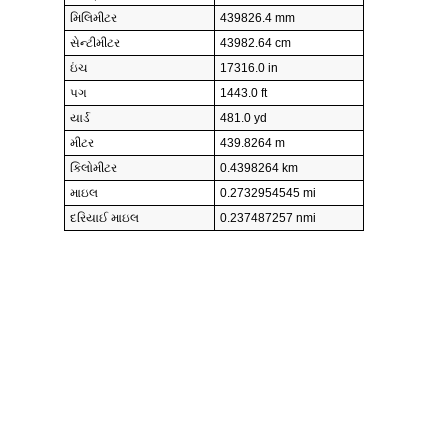
મિલિમીટર
439826.4 mm
સેન્ટીમીટર
43982.64 cm
ઇંચ
17316.0 in
પગ
1443.0 ft
યાર્ડ
481.0 yd
મીટર
439.8264 m
કિલોમીટર
0.4398264 km
માઇલ
0.2732954545 mi
દરિયાઈ માઇલ
0.237487257 nmi