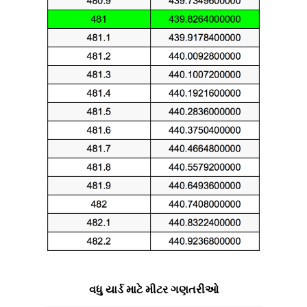
વધુ યાર્ડ માટે મીટર ગણતરીઓ