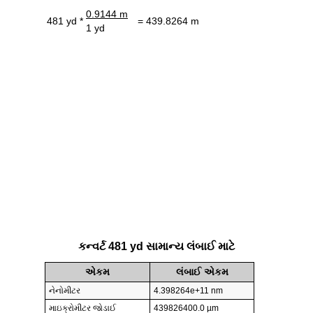
0.9144 m
481 yd *
= 439.8264 m
1 yd
કન્વર્ટ 481 yd સામાન્ય લંબાઈ માટે
એકમ
લંબાઈ એકમ
નેનોમીટર
4.398264e+11 nm
માઇક્રોમીટર જોડાઈ
439826400.0 µm